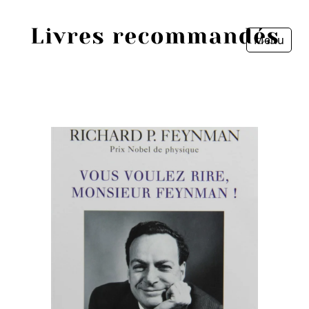
Menu
Fermer
Accueil
Episodes
Sources
Personnes
Livres
Livres les plus recommandés
Prix littéraires