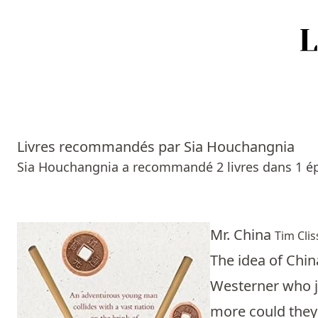
Accueil
Episodes
Livres recommandés par Sia Houchangnia
Sources
Sia Houchangnia a recommandé 2 livres dans 1 é
Personnes
Livres
Mr. China
Tim Clis
The idea of Chin
Livres les plus recommandés
Westerner who ju
Prix littéraires
more could they w