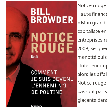
Notice roug
Haute finance
« Mon grand-p
capitaliste e
entreprises r
2009, Sergueï
menotté puis 
l’Intérieur i
alors les aff
Notice rouge
passant par s
glaçante dans