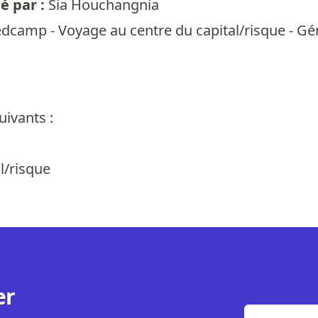
 par :
Sia Houchangnia
dcamp - Voyage au centre du capital/risque - Gén
ivants :
l/risque
er
E-mail