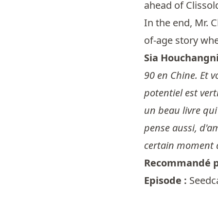
ahead of Clissol
In the end, Mr. C
of-age story whe
Sia Houchangni
90 en Chine. Et v
potentiel est ver
un beau livre qui
pense aussi, d'a
certain moment as
Recommandé p
Episode :
Seedca