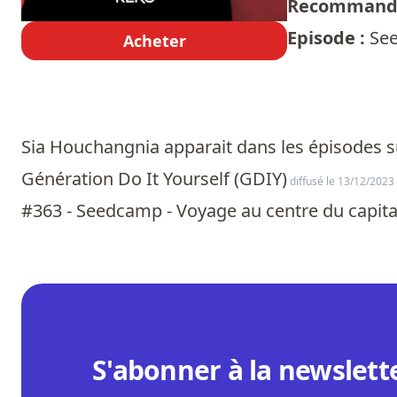
Recommandé
Episode :
See
Acheter
Sia Houchangnia apparait dans les épisodes su
Génération Do It Yourself (GDIY)
diffusé le 13/12/2023
#363 - Seedcamp - Voyage au centre du capita
S'abonner à la newslett