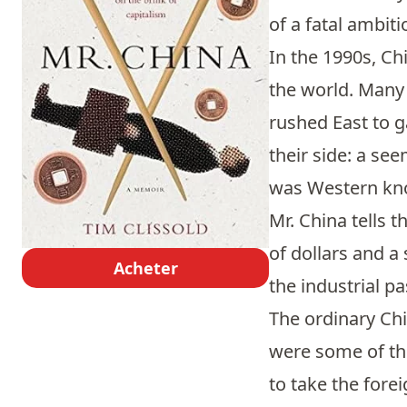
of a fatal ambit
In the 1990s, C
the world. Many
rushed East to g
their side: a se
was Western know
Mr. China tells 
of dollars and a
Acheter
the industrial p
The ordinary Ch
were some of th
to take the fore