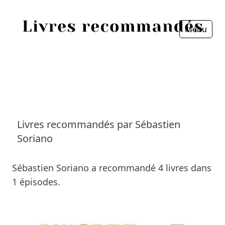
Menu
Fermer
Accueil
Episodes
Sources
Livres recommandés par Sébastien
Soriano
Personnes
Livres
Sébastien Soriano a recommandé 4 livres dans
1 épisodes.
Livres les plus recommandés
Prix littéraires