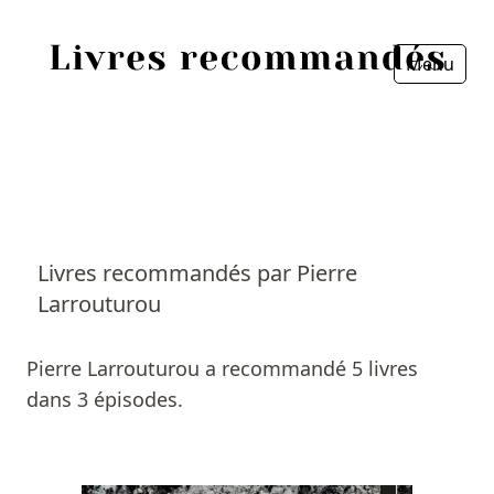
Menu
Fermer
Accueil
Episodes
Sources
Livres recommandés par Pierre
Larrouturou
Personnes
Livres
Pierre Larrouturou a recommandé 5 livres
dans 3 épisodes.
Livres les plus recommandés
Prix littéraires