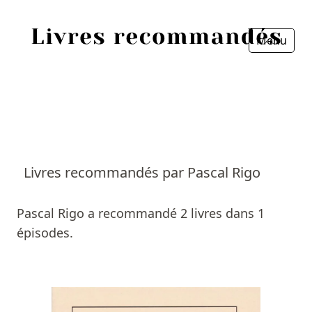
Menu
Fermer
Accueil
Episodes
Sources
Livres recommandés par Pascal Rigo
Personnes
Pascal Rigo a recommandé 2 livres dans 1
Livres
épisodes.
Livres les plus recommandés
Prix littéraires