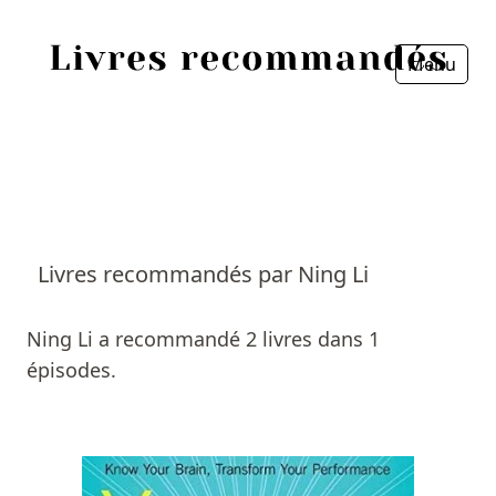
Menu
Fermer
Accueil
Episodes
Sources
Livres recommandés par Ning Li
Personnes
Ning Li a recommandé 2 livres dans 1
Livres
épisodes.
Livres les plus recommandés
Prix littéraires