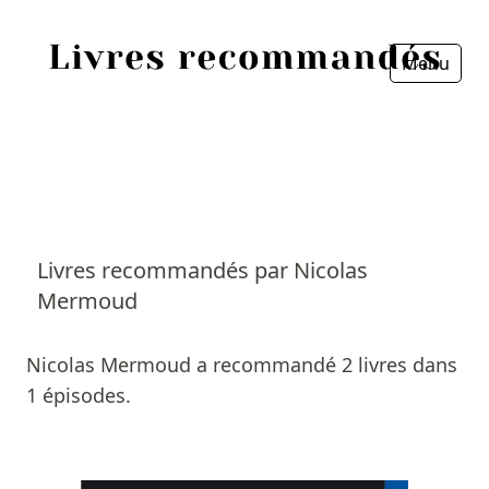
Menu
Fermer
Accueil
Episodes
Sources
Livres recommandés par Nicolas
Mermoud
Personnes
Livres
Nicolas Mermoud a recommandé 2 livres dans
1 épisodes.
Livres les plus recommandés
Prix littéraires