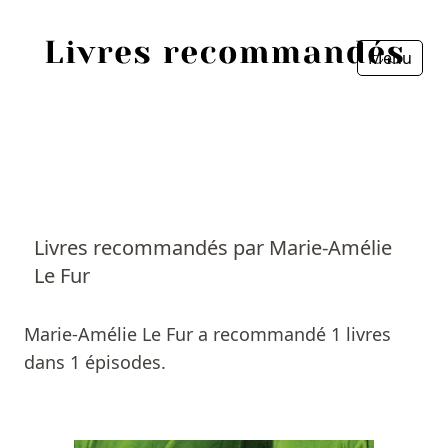
Menu
Fermer
Accueil
Episodes
Sources
Livres recommandés par Marie-Amélie
Le Fur
Personnes
Livres
Marie-Amélie Le Fur a recommandé 1 livres
dans 1 épisodes.
Livres les plus recommandés
Prix littéraires