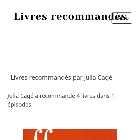
Menu
Fermer
Accueil
Episodes
Sources
Livres recommandés par Julia Cagé
Personnes
Julia Cagé a recommandé 4 livres dans 1
Livres
épisodes.
Livres les plus recommandés
Prix littéraires