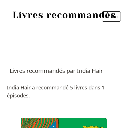
Menu
Fermer
Accueil
Episodes
Sources
Livres recommandés par India Hair
Personnes
India Hair a recommandé 5 livres dans 1
Livres
épisodes.
Livres les plus recommandés
Prix littéraires