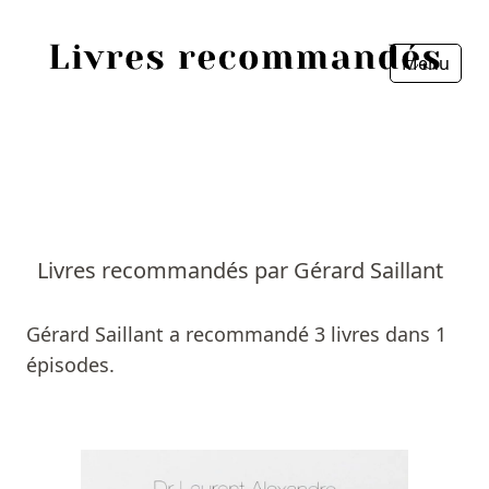
Menu
Fermer
Accueil
Episodes
Sources
Livres recommandés par Gérard Saillant
Personnes
Gérard Saillant a recommandé 3 livres dans 1
Livres
épisodes.
Livres les plus recommandés
Prix littéraires