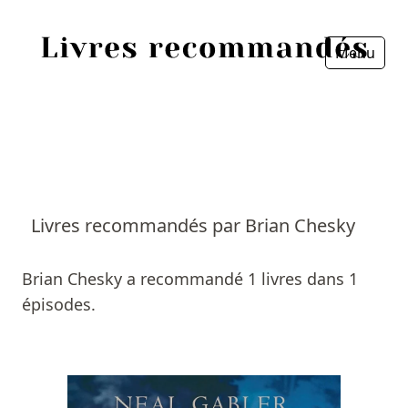
Menu
Fermer
Accueil
Episodes
Sources
Livres recommandés par Brian Chesky
Personnes
Brian Chesky a recommandé 1 livres dans 1
Livres
épisodes.
Livres les plus recommandés
Prix littéraires