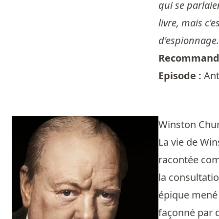
qui se parlaie
livre, mais c'e
d'espionnage.
Recommandé
Episode :
Ant
Winston Churc
La vie de Win
racontée comm
la consultati
épique mené 
façonné par d