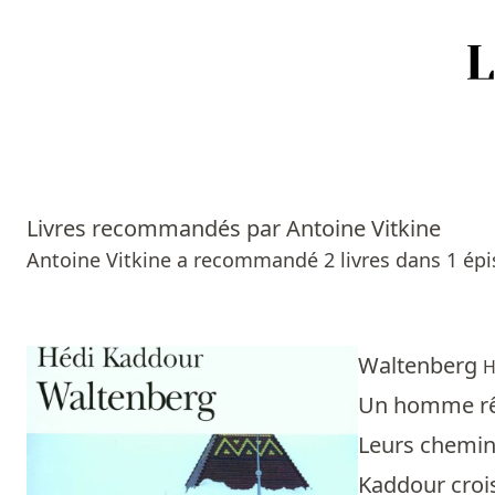
Accueil
Episodes
Livres recommandés par Antoine Vitkine
Sources
Antoine Vitkine a recommandé 2 livres dans 1 épi
Personnes
Livres
Waltenberg
H
Un homme rêv
Livres les plus recommandés
Leurs chemins
Prix littéraires
Kaddour crois