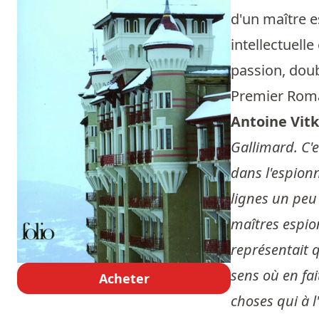
d'un maître e
intellectuell
passion, doub
Premier Rom
Antoine Vitk
Gallimard. C'
dans l'espionn
lignes un peu
maîtres espion
représentait q
sens où en fai
Acheter
choses qui à 