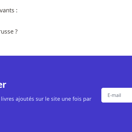
vants :
russe ?
er
E-mail
livres ajoutés sur le site une fois par