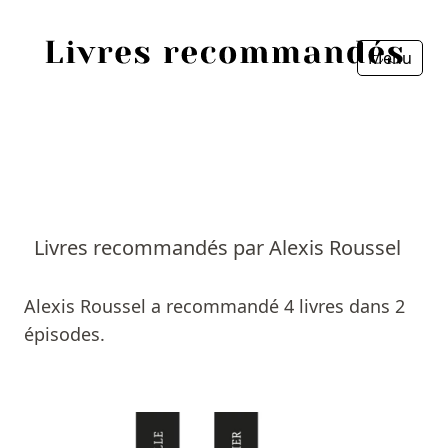
Menu
Fermer
Accueil
Episodes
Sources
Livres recommandés par Alexis Roussel
Personnes
Alexis Roussel a recommandé 4 livres dans 2
Livres
épisodes.
Livres les plus recommandés
Prix littéraires