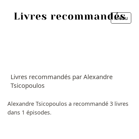
Menu
Fermer
Accueil
Episodes
Sources
Livres recommandés par Alexandre
Tsicopoulos
Personnes
Livres
Alexandre Tsicopoulos a recommandé 3 livres
dans 1 épisodes.
Livres les plus recommandés
Prix littéraires