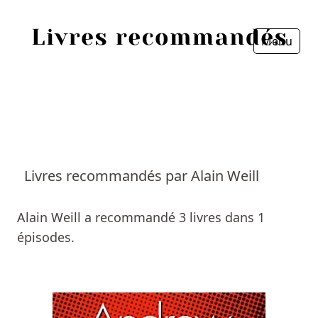
Menu
Fermer
Accueil
Episodes
Sources
Livres recommandés par Alain Weill
Personnes
Alain Weill a recommandé 3 livres dans 1
Livres
épisodes.
Livres les plus recommandés
Prix littéraires