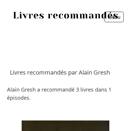
Menu
Fermer
Accueil
Episodes
Sources
Livres recommandés par Alain Gresh
Personnes
Alain Gresh a recommandé 3 livres dans 1
Livres
épisodes.
Livres les plus recommandés
Prix littéraires