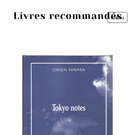
Menu
Fermer
Accueil
Episodes
Sources
Personnes
Livres
Livres les plus recommandés
Prix littéraires