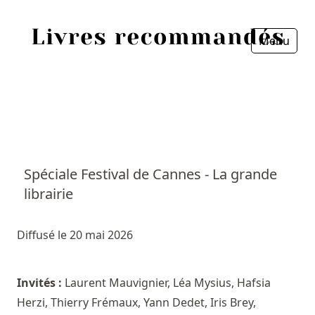
Menu
Fermer
Accueil
Episodes
Sources
Spéciale Festival de Cannes - La grande
librairie
Personnes
Livres
Diffusé le 20 mai 2026
Livres les plus recommandés
Invités :
Laurent Mauvignier, Léa Mysius, Hafsia
Herzi, Thierry Frémaux, Yann Dedet, Iris Brey,
Prix littéraires