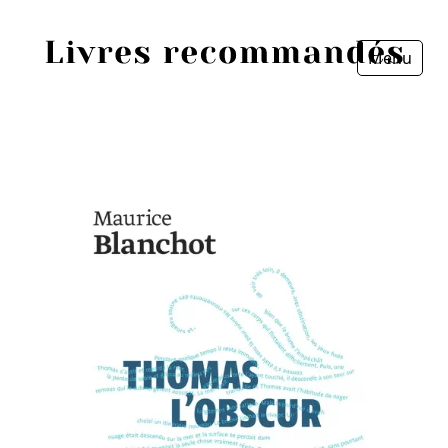
Menu
Fermer
Accueil
Episodes
Sources
Personnes
Livres
Livres les plus recommandés
Prix littéraires