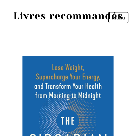
Menu
Fermer
Accueil
Episodes
Sources
Personnes
Livres
Livres les plus recommandés
Prix littéraires