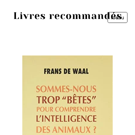
Menu
Fermer
Accueil
Episodes
Sources
Personnes
Livres
Livres les plus recommandés
Prix littéraires