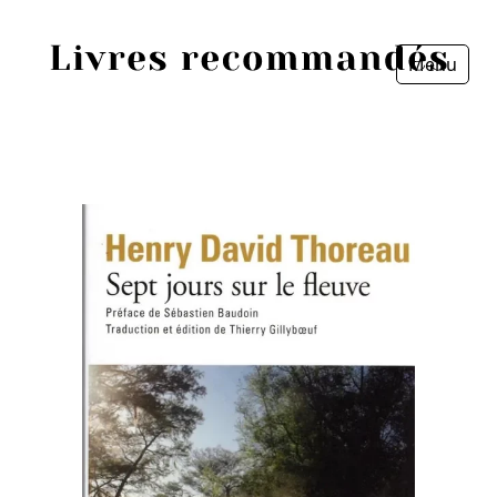
Menu
Fermer
Accueil
Episodes
Sources
Personnes
Livres
Livres les plus recommandés
Prix littéraires