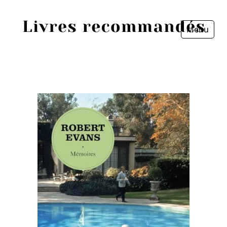
Menu
Fermer
Accueil
Episodes
Sources
Personnes
Livres
Livres les plus recommandés
Prix littéraires