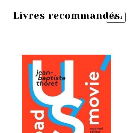
Menu
Fermer
Accueil
Episodes
Sources
Personnes
Livres
Livres les plus recommandés
Prix littéraires