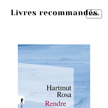
Menu
Fermer
Accueil
Episodes
Sources
Personnes
Livres
Livres les plus recommandés
Prix littéraires