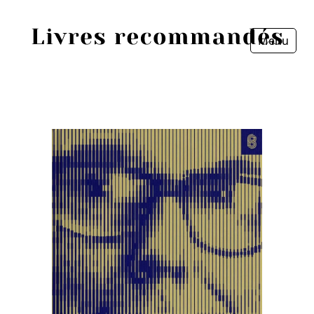
Menu
Fermer
Accueil
Episodes
Sources
Personnes
Livres
Livres les plus recommandés
Prix littéraires