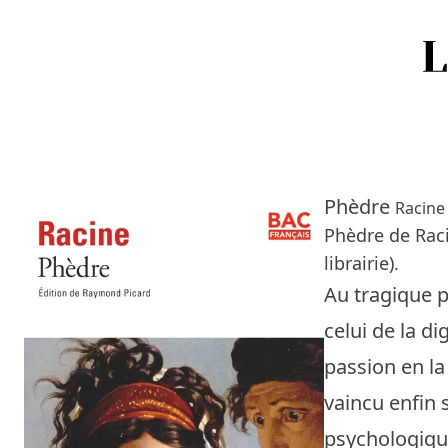
Accueil
Episodes
Phèdre
Racine
Sources
Phèdre de Raci
librairie).
Personnes
Au tragique p
Livres
celui de la d
passion en la
Livres les plus recommandés
vaincu enfin 
Prix littéraires
psychologique