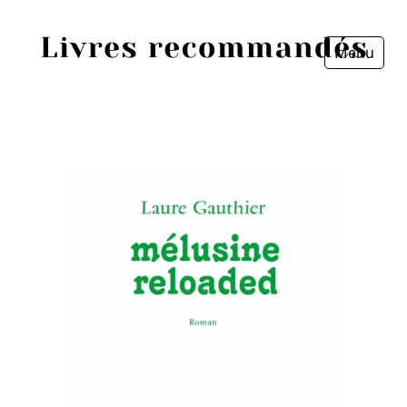
Menu
Fermer
Accueil
Episodes
Sources
Personnes
Livres
Livres les plus recommandés
Prix littéraires