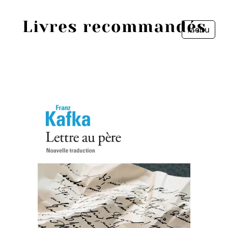
Menu
Fermer
Accueil
Episodes
Sources
Personnes
Livres
Livres les plus recommandés
Prix littéraires