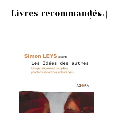
Menu
Fermer
Accueil
Episodes
Sources
Personnes
Livres
Livres les plus recommandés
Prix littéraires