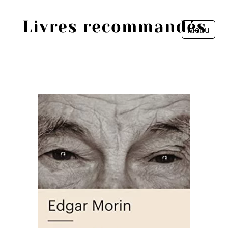
Menu
Fermer
Accueil
Episodes
Sources
Personnes
Livres
Livres les plus recommandés
Prix littéraires