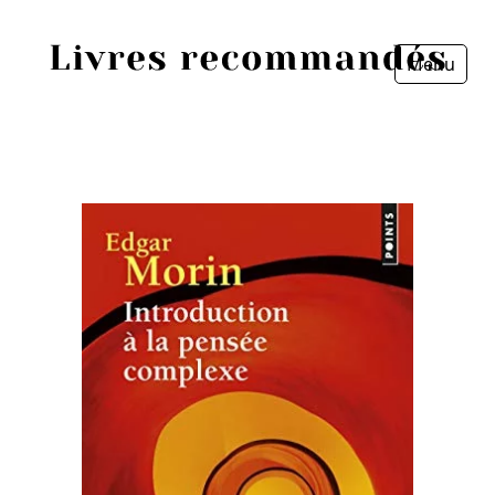
Menu
Fermer
Accueil
Episodes
Sources
Personnes
Livres
Livres les plus recommandés
Prix littéraires