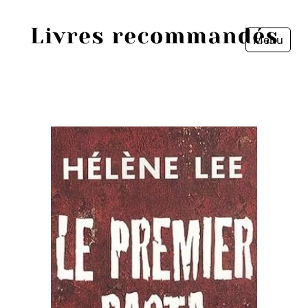
Menu
Fermer
Accueil
Episodes
Sources
Personnes
Livres
Livres les plus recommandés
Prix littéraires