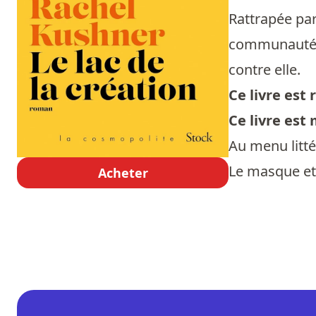
Rattrapée pa
communauté q
contre elle.
Ce livre es
Ce livre est
Au menu litté
Le masque et
Acheter