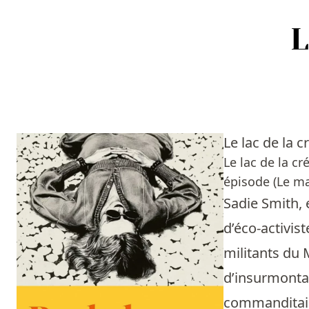
Accueil
Episodes
Le lac de la 
Sources
Le lac de la c
épisode (Le ma
Personnes
Sadie Smith,
Livres
d’éco-activist
militants du M
Livres les plus recommandés
d’insurmontab
Prix littéraires
commanditair