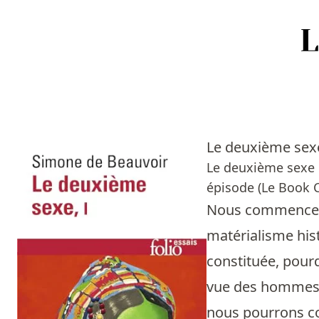
Accueil
Episodes
Le deuxième se
Sources
Le deuxième sexe 
épisode (Le Book C
Personnes
Nous commenceron
Livres
matérialisme his
constituée, pour
Livres les plus recommandés
vue des hommes. 
Prix littéraires
nous pourrons co