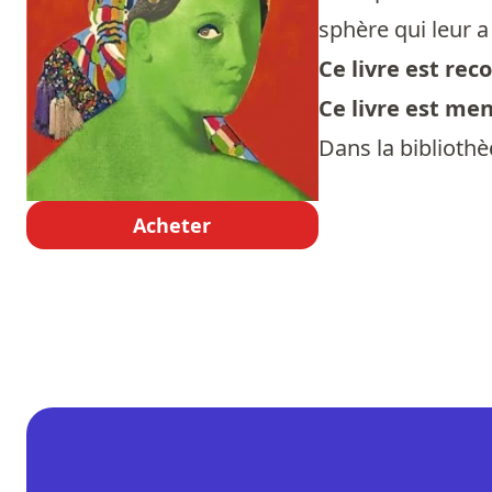
sphère qui leur a
Ce livre est re
Ce livre est me
Dans la biblioth
Acheter