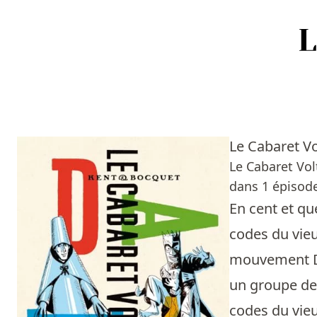
Accueil
Episodes
Le Cabaret Vo
Sources
Le Cabaret Vol
dans 1 épisode
Personnes
En cent et que
Livres
codes du vieu
mouvement Da
Livres les plus recommandés
un groupe de 
Prix littéraires
codes du vieu