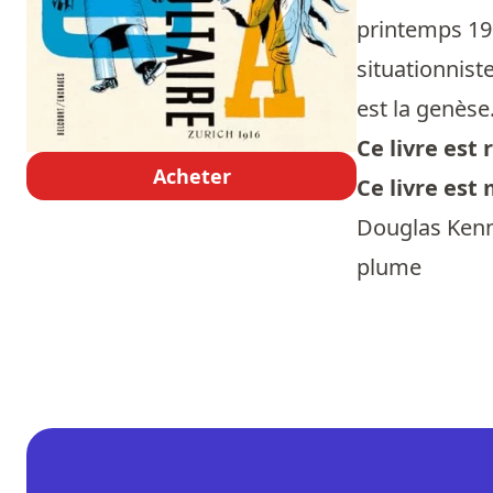
printemps 191
situationnist
est la genèse
Ce livre es
Acheter
Ce livre est
Douglas Kenne
plume