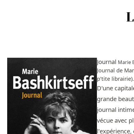
Accueil
Episodes
Journal
Marie 
Sources
Journal de Mar
p'tite librairie).
Personnes
D'une capital
Livres
grande beauté
journal intim
Livres les plus recommandés
vécue avec pl
Prix littéraires
l'expérience, 