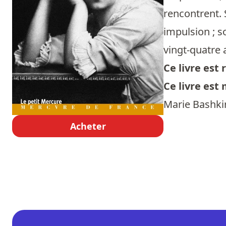
rencontrent. 
impulsion ; s
vingt-quatre 
Ce livre es
Ce livre est
Marie Bashkirt
Acheter