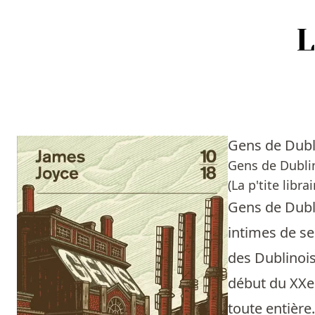
Accueil
Episodes
Gens de Dub
Sources
Gens de Dublin
(La p'tite librai
Personnes
Gens de Dubli
Livres
intimes de ses
des Dublinois
Livres les plus recommandés
début du XXe 
Prix littéraires
toute entière.