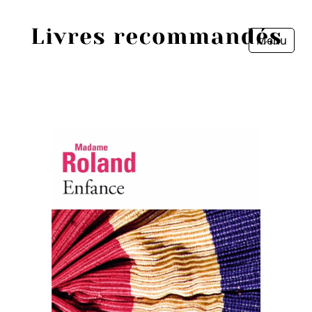
Menu
Fermer
Accueil
Episodes
Sources
Personnes
Livres
Livres les plus recommandés
Prix littéraires