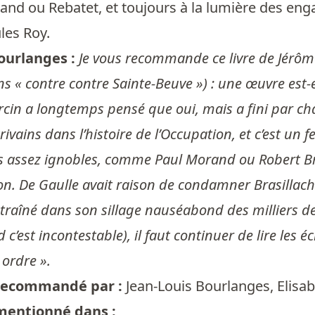
and ou Rebatet, et toujours à la lumière des en
les Roy.
ourlanges :
Je vous recommande ce livre de Jérôme
s « contre contre Sainte-Beuve ») : une œuvre est-el
cin a longtemps pensé que oui, mais a fini par chang
ivains dans l’histoire de l’Occupation, et c’est un 
s assez ignobles, comme Paul Morand ou Robert Bras
on. De Gaulle avait raison de condamner Brasillach 
traîné dans son sillage nauséabond des milliers de
c’est incontestable), il faut continuer de lire les éc
 ordre ».
t recommandé par :
Jean-Louis Bourlanges
,
Elisa
 mentionné dans :