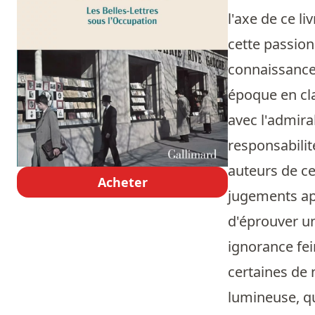
l'axe de ce li
cette passion
connaissance 
époque en cla
avec l'admira
responsabilit
auteurs de ce
Acheter
jugements ap
d'éprouver un
ignorance fei
certaines de 
lumineuse, qu