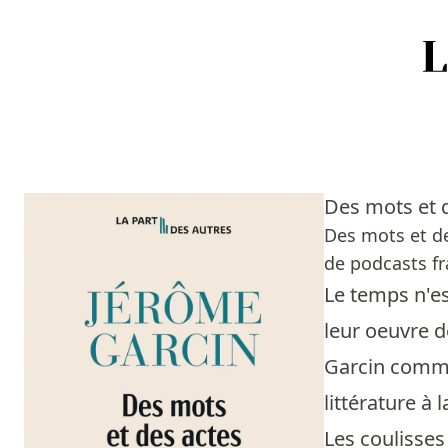
Accueil
Episodes
Des mots et d
Sources
Des mots et de
de podcasts fr
Personnes
Le temps n'es
Livres
leur oeuvre d
Garcin comme 
Livres les plus recommandés
littérature à
Prix littéraires
Les coulisses