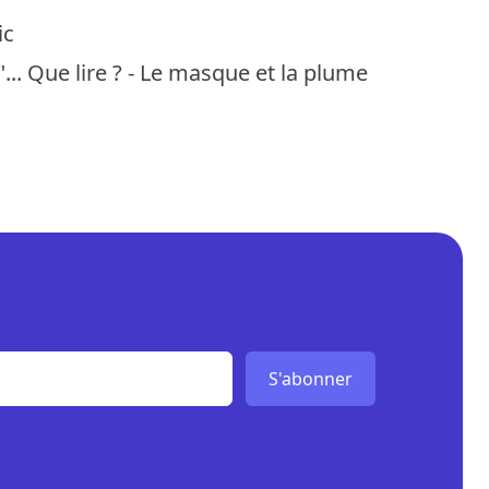
ic
e"... Que lire ? - Le masque et la plume
S'abonner