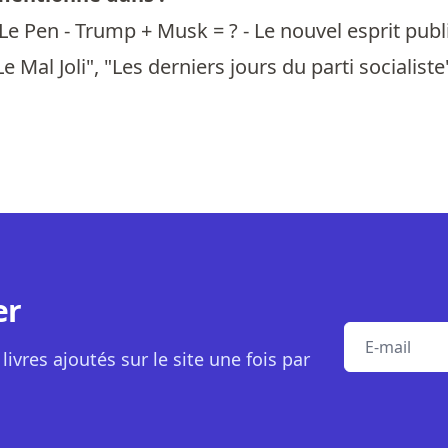
 Le Pen - Trump + Musk = ? - Le nouvel esprit publ
Le Mal Joli", "Les derniers jours du parti socialist
er
E-mail
livres ajoutés sur le site une fois par