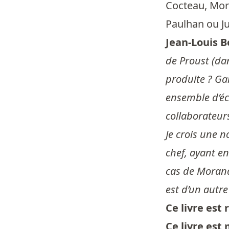
Cocteau, Mor
Paulhan ou Ju
Jean-Louis B
de Proust (dan
produite ? Gar
ensemble d’écr
collaborateur
Je crois une n
chef, ayant en
cas de Morand 
est d’un autre
Ce livre es
Ce livre est