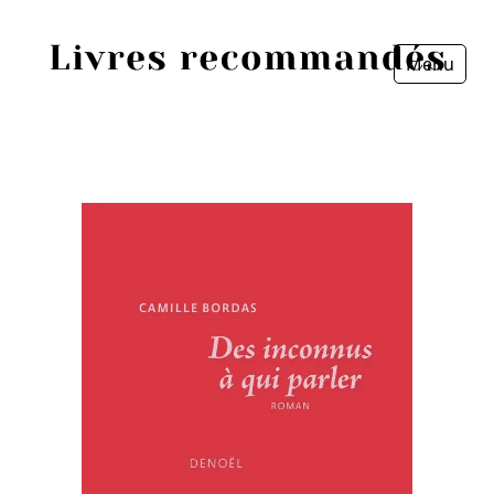
Menu
Fermer
Accueil
Episodes
Sources
Personnes
Livres
Livres les plus recommandés
Prix littéraires