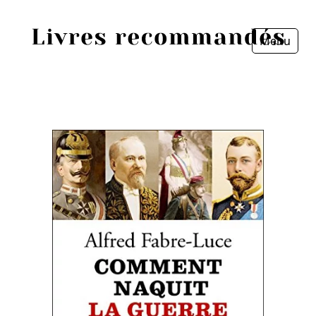
Menu
Fermer
Accueil
Episodes
Sources
Personnes
Livres
Livres les plus recommandés
Prix littéraires