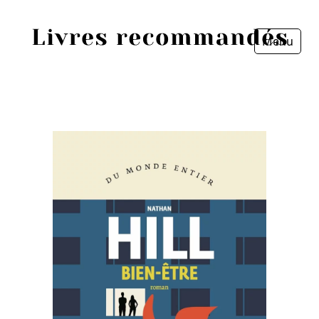
Menu
Fermer
Accueil
Episodes
Sources
Personnes
Livres
Livres les plus recommandés
Prix littéraires