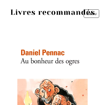
Menu
Fermer
Accueil
Episodes
Sources
Personnes
Livres
Livres les plus recommandés
Prix littéraires