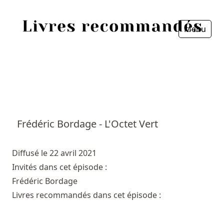
Menu
Fermer
Accueil
Episodes
Sources
Frédéric Bordage - L'Octet Vert
Personnes
Diffusé le 22 avril 2021
Livres
Invités dans cet épisode :
Frédéric Bordage
Livres les plus recommandés
Livres recommandés dans cet épisode :
Prix littéraires