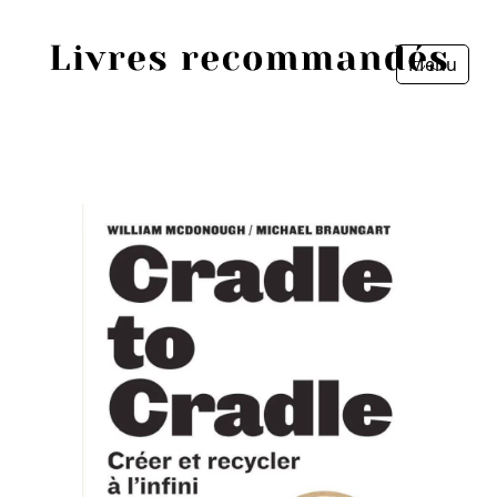
Menu
Fermer
Accueil
Episodes
Sources
Personnes
Livres
Livres les plus recommandés
Prix littéraires