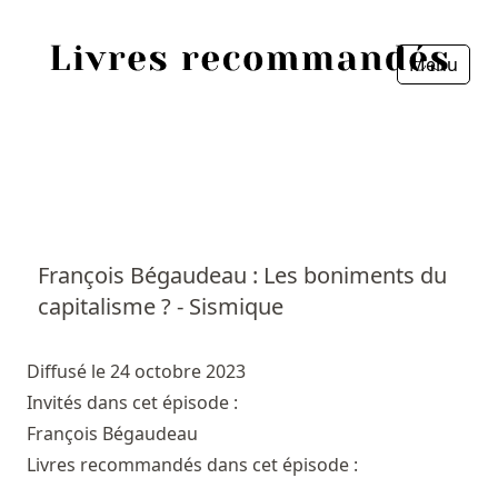
Menu
Fermer
Accueil
Episodes
Sources
François Bégaudeau : Les boniments du
capitalisme ? - Sismique
Personnes
Livres
Diffusé le 24 octobre 2023
Invités dans cet épisode :
Livres les plus recommandés
François Bégaudeau
Livres recommandés dans cet épisode :
Prix littéraires