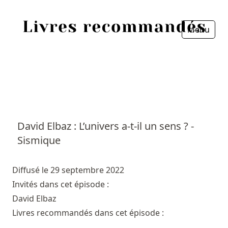
Menu
Fermer
Accueil
Episodes
Sources
David Elbaz : L’univers a-t-il un sens ? -
Sismique
Personnes
Livres
Diffusé le 29 septembre 2022
Invités dans cet épisode :
Livres les plus recommandés
David Elbaz
Livres recommandés dans cet épisode :
Prix littéraires