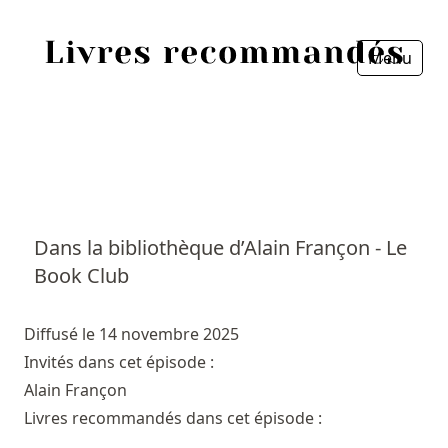
Menu
Fermer
Accueil
Episodes
Sources
Dans la bibliothèque d’Alain Françon - Le
Book Club
Personnes
Livres
Diffusé le 14 novembre 2025
Invités dans cet épisode :
Livres les plus recommandés
Alain Françon
Livres recommandés dans cet épisode :
Prix littéraires